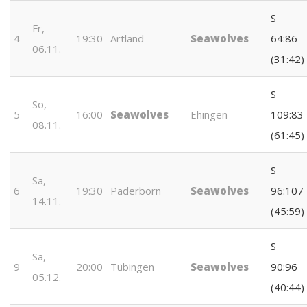
S
Fr,
4
19:30
Artland
Seawolves
64:86
06.11.
(31:42)
S
So,
5
16:00
Seawolves
Ehingen
109:83
08.11.
(61:45)
S
Sa,
6
19:30
Paderborn
Seawolves
96:107
14.11.
(45:59)
S
Sa,
9
20:00
Tübingen
Seawolves
90:96
05.12.
(40:44)