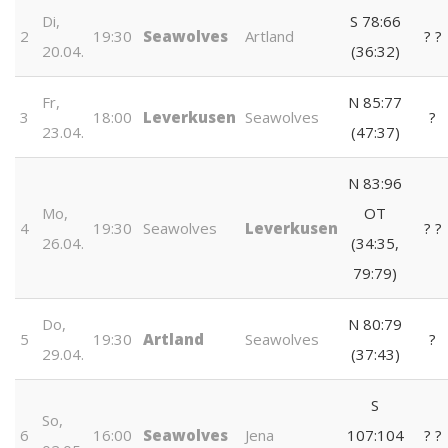
Di,
S 78:66
2
19:30
Seawolves
Artland
?
?️
20.04.
(36:32)
Fr,
N 85:77
3
18:00
Leverkusen
Seawolves
?
23.04.
(47:37)
N 83:96
Mo,
OT
4
19:30
Seawolves
Leverkusen
?
?️
26.04.
(34:35,
79:79)
Do,
N 80:79
5
19:30
Artland
Seawolves
?
29.04.
(37:43)
S
So,
6
16:00
Seawolves
Jena
107:104
?
?️