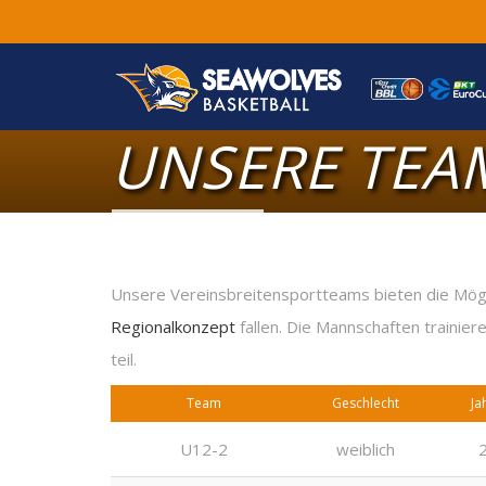
UNSERE TEA
Unsere Vereinsbreitensportteams bieten die Möglic
Regionalkonzept
fallen. Die Mannschaften trainie
teil.
Team
Geschlecht
Ja
U12-2
weiblich