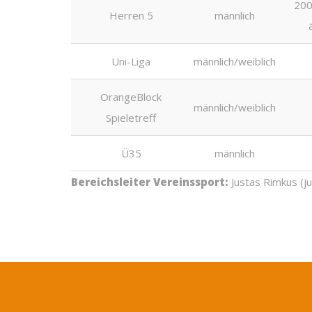
200
Herren 5
männlich
Uni-Liga
männlich/weiblich
OrangeBlock
männlich/weiblich
Spieletreff
Ü35
männlich
Bereichsleiter Vereinssport:
Justas Rimkus (j