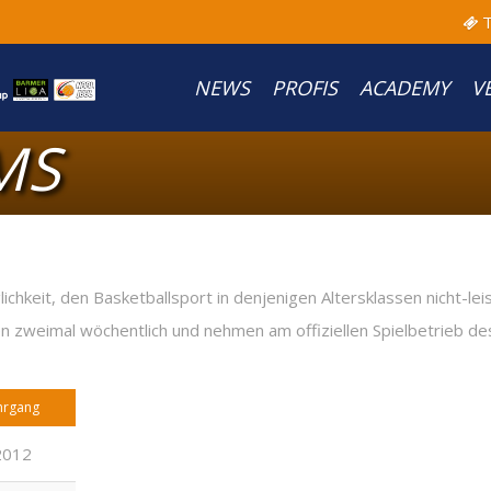
T
NEWS
PROFIS
ACADEMY
V
MS
hkeit, den Basketballsport in denjenigen Altersklassen nicht-leis
ren zweimal wöchentlich und nehmen am offiziellen Spielbetrieb d
hrgang
2012