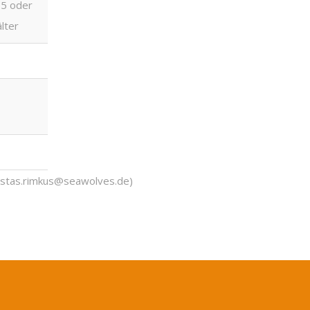
5 oder
älter
ustas.rimkus@seawolves.de)