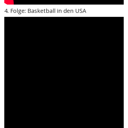
4. Folge: Basketball in den USA