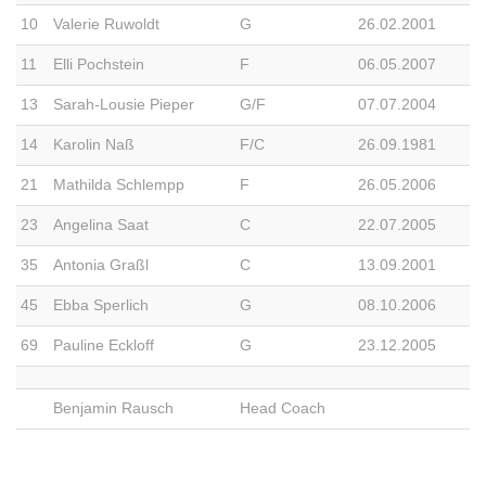
10
Valerie Ruwoldt
G
26.02.2001
11
Elli Pochstein
F
06.05.2007
13
Sarah-Lousie Pieper
G/F
07.07.2004
14
Karolin Naß
F/C
26.09.1981
21
Mathilda Schlempp
F
26.05.2006
23
Angelina Saat
C
22.07.2005
35
Antonia Graßl
C
13.09.2001
45
Ebba Sperlich
G
08.10.2006
69
Pauline Eckloff
G
23.12.2005
Benjamin Rausch
Head Coach