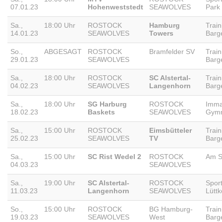
07.01.23
Hohenweststedt
SEAWOLVES
Park
Sa.,
18:00 Uhr
ROSTOCK
Hamburg
Trai
14.01.23
SEAWOLVES
Towers
Barg
So.,
ABGESAGT
ROSTOCK
Bramfelder SV
Trai
29.01.23
SEAWOLVES
Barg
Sa.,
18:00 Uhr
ROSTOCK
SC Alstertal-
Trai
04.02.23
SEAWOLVES
Langenhorn
Barg
Sa.,
18:00 Uhr
SG Harburg
ROSTOCK
Imma
18.02.23
Baskets
SEAWOLVES
Gym
Sa.,
15:00 Uhr
ROSTOCK
Eimsbütteler
Trai
25.02.23
SEAWOLVES
TV
Barg
Sa.,
15:00 Uhr
SC Rist Wedel 2
ROSTOCK
Am S
04.03.23
SEAWOLVES
Sa.,
19:00 Uhr
SC Alstertal-
ROSTOCK
Sport
11.03.23
Langenhorn
SEAWOLVES
Lütt
So.,
15:00 Uhr
ROSTOCK
BG Hamburg-
Trai
19.03.23
SEAWOLVES
West
Barg