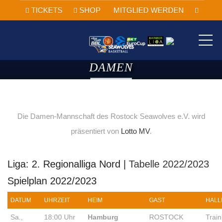
TICKETS
SHOP
MITGLIED WERDEN
ME
DAMEN
Die Damen-Mannschaft des Rostock Seawolves e.V. wird
präsentiert von
Lotto MV
.
Liga: 2. Regionalliga Nord |
Tabelle 2022/2023
Spielplan 2022/2023
DATUM
UHRZEIT
HEIM
GAST
HAL
Sa.,
18:00 Uhr
Hamburg
ROSTOCK
Trai