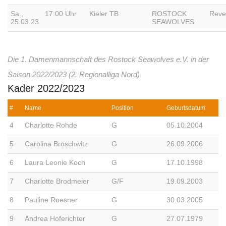
Sa.,
17:00 Uhr
Kieler TB
ROSTOCK
Reve
25.03.23
SEAWOLVES
Die 1. Damenmannschaft des Rostock Seawolves e.V. in der
Saison 2022/2023 (2. Regionalliga Nord)
Kader 2022/2023
#
Name
Position
Geburtsdatum
4
Charlotte Rohde
G
05.10.2004
5
Carolina Broschwitz
G
26.09.2006
6
Laura Leonie Koch
G
17.10.1998
7
Charlotte Brodmeier
G/F
19.09.2003
8
Pauline Roesner
G
30.03.2005
9
Andrea Hoferichter
G
27.07.1979