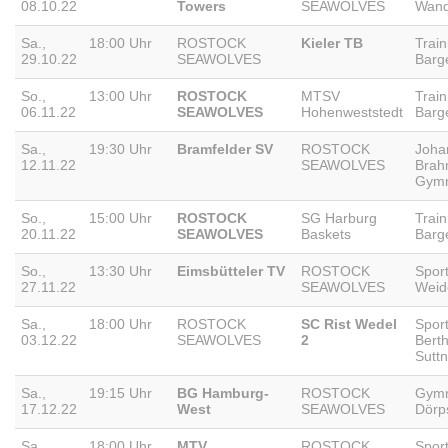
08.10.22
Towers
SEAWOLVES
Wan
Sa.,
18:00 Uhr
ROSTOCK
Kieler TB
Trai
29.10.22
SEAWOLVES
Barg
So.,
13:00 Uhr
ROSTOCK
MTSV
Trai
06.11.22
SEAWOLVES
Hohenweststedt
Barg
Sa.,
19:30 Uhr
Bramfelder SV
ROSTOCK
Joha
12.11.22
SEAWOLVES
Brah
Gym
So.,
15:00 Uhr
ROSTOCK
SG Harburg
Trai
20.11.22
SEAWOLVES
Baskets
Barg
So.,
13:30 Uhr
Eimsbütteler TV
ROSTOCK
Spor
27.11.22
SEAWOLVES
Wei
Sa.,
18:00 Uhr
ROSTOCK
SC Rist Wedel
Sport
03.12.22
SEAWOLVES
2
Bert
Sutt
Sa.,
19:15 Uhr
BG Hamburg-
ROSTOCK
Gym
17.12.22
West
SEAWOLVES
Dörp
Sa.,
18:00 Uhr
MTV
ROSTOCK
Spor