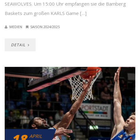
SEAWOLVES. Um 15:00 Uhr empfangen sie die Bamberg
Baskets zum großen KARLS Game […]
MEDIEN
SAISON 2024/2025
DETAIL
18
APRIL