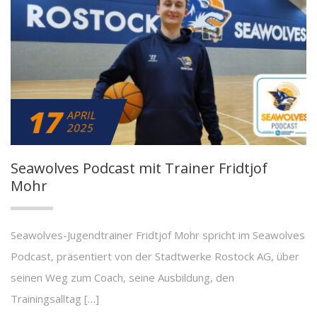
17
APRIL
2025
Seawolves Podcast mit Trainer Fridtjof
Mohr
Seawolves-Jugendtrainer Fridtjof Mohr spricht im Seawolves
Podcast, präsentiert von der Stadtwerke Rostock AG, über
seinen Weg zum Coach, seine Ausbildung, den
Trainingsalltag […]