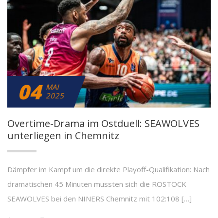
04
MAI
2025
Overtime-Drama im Ostduell: SEAWOLVES
unterliegen in Chemnitz
Dämpfer im Kampf um die direkte Playoff-Qualifikation: Nach
dramatischen 45 Minuten mussten sich die ROSTOCK
SEAWOLVES bei den NINERS Chemnitz mit 102:108 […]