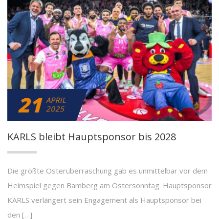
21
APRIL
2025
KARLS bleibt Hauptsponsor bis 2028
Die größte Osterüberraschung gab es unmittelbar vor dem
Heimspiel gegen Bamberg am Ostersonntag. Hauptsponsor
KARLS verlängert sein Engagement als Hauptsponsor bei
den […]