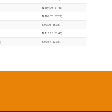
N 104:79 (51:46)
N 108:76 (57:29)
S 99:70 (45:31)
N 116:86 (51:46)
g
S 92:87 (42:38)