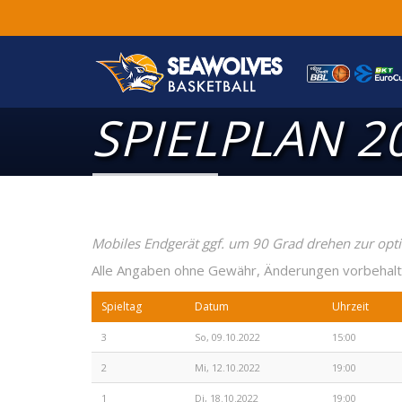
SPIELPLAN 2
Mobiles Endgerät ggf. um 90 Grad drehen zur opti
Alle Angaben ohne Gewähr, Änderungen vorbehalt
Spieltag
Datum
Uhrzeit
3
So, 09.10.2022
15:00
2
Mi, 12.10.2022
19:00
1
Di, 18.10.2022
19:00