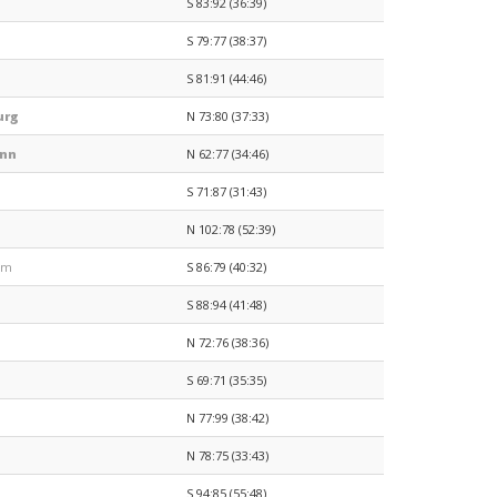
S 83:92 (36:39)
S 79:77 (38:37)
S 81:91 (44:46)
urg
N 73:80 (37:33)
onn
N 62:77 (34:46)
S 71:87 (31:43)
N 102:78 (52:39)
im
S 86:79 (40:32)
S 88:94 (41:48)
N 72:76 (38:36)
S 69:71 (35:35)
N 77:99 (38:42)
N 78:75 (33:43)
S 94:85 (55:48)