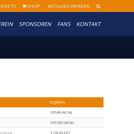
ICKETS
SHOP
MITGLIED WERDEN
EREIN
SPONSOREN
FANS
KONTAKT
Ergebnis
S 85:80 (42:36)
S 95:102 (64:52)
nschweig
S 110:95 2OT