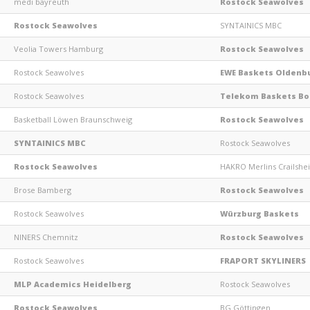
medi bayreuth
Rostock Seawolves
Rostock Seawolves
SYNTAINICS MBC
Veolia Towers Hamburg
Rostock Seawolves
Rostock Seawolves
EWE Baskets Oldenb
Rostock Seawolves
Telekom Baskets B
Basketball Löwen Braunschweig
Rostock Seawolves
SYNTAINICS MBC
Rostock Seawolves
Rostock Seawolves
HAKRO Merlins Crailshe
Brose Bamberg
Rostock Seawolves
Rostock Seawolves
Würzburg Baskets
NINERS Chemnitz
Rostock Seawolves
Rostock Seawolves
FRAPORT SKYLINERS
MLP Academics Heidelberg
Rostock Seawolves
Rostock Seawolves
BG Göttingen