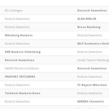
BG Göttingen
Rostock Seawolves
Rostock Seawolves
ALBA BERLIN
Rostock Seawolves
Brose Bamberg
Würzburg Baskets
Rostock Seawolves
Rostock Seawolves
MLP Academics Heid
EWE Baskets Oldenburg
Rostock Seawolves
Rostock Seawolves
Veolia Towers Hamburg
HAKRO Merlins Crailsheim
Rostock Seawolves
FRAPORT SKYLINERS
Rostock Seawolves
Rostock Seawolves
FC Bayern München
Telekom Baskets Bonn
Rostock Seawolves
Rostock Seawolves
NINERS Chemnitz