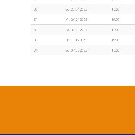
30
So, 23.04.2023
15:00
31
Mi, 26.04.2023
19:00
32
So, 30.04.2023
15:00
33
Fr, 05.05.2023
19:00
34
So, 07.05.2023
15:00