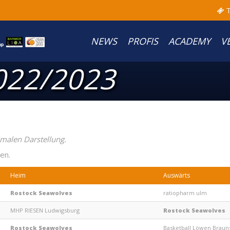
T
NEWS
PROFIS
ACADEMY
V
022/2023
malen Darstellung.
en.
Heim
Auswärts
Rostock Seawolves
ratiopharm ulm
MHP RIESEN Ludwigsburg
Rostock Seawolves
Rostock Seawolves
Basketball Löwen Brau