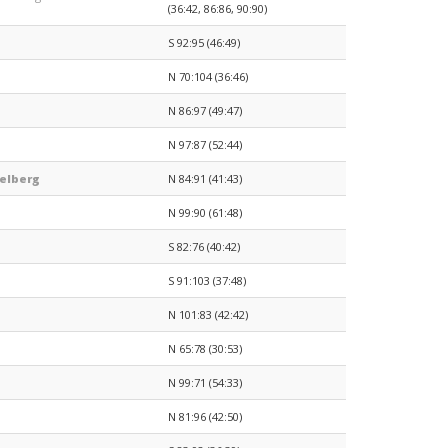
(36:42, 86:86, 90:90)
S 92:95 (46:49)
N 70:104 (36:46)
N 86:97 (49:47)
N 97:87 (52:44)
elberg
N 84:91 (41:43)
N 99:90 (61:48)
S 82:76 (40:42)
S 91:103 (37:48)
N 101:83 (42:42)
N 65:78 (30:53)
N 99:71 (54:33)
N 81:96 (42:50)