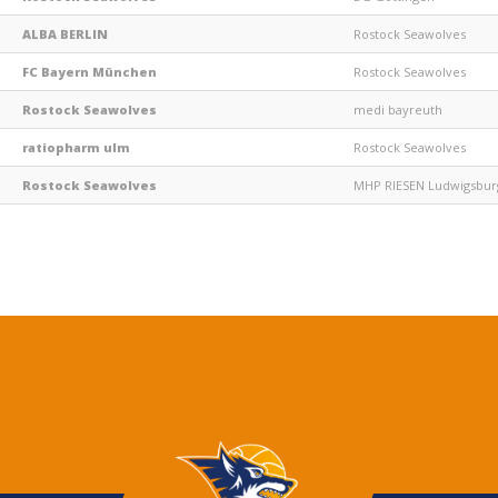
ALBA BERLIN
Rostock Seawolves
FC Bayern München
Rostock Seawolves
Rostock Seawolves
medi bayreuth
ratiopharm ulm
Rostock Seawolves
Rostock Seawolves
MHP RIESEN Ludwigsbur