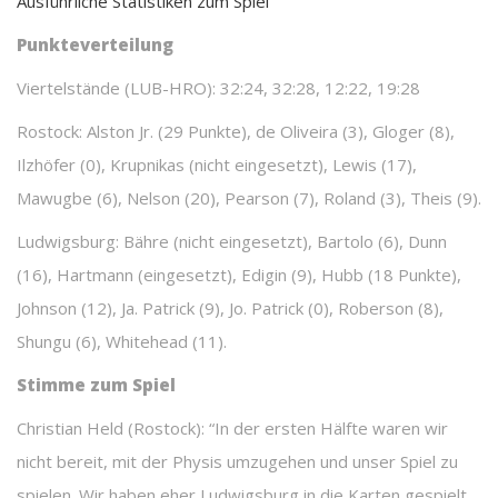
Ausführliche Statistiken zum Spiel
Punkteverteilung
Viertelstände (LUB-HRO): 32:24, 32:28, 12:22, 19:28
Rostock: Alston Jr. (29 Punkte), de Oliveira (3), Gloger (8),
Ilzhöfer (0), Krupnikas (nicht eingesetzt), Lewis (17),
Mawugbe (6), Nelson (20), Pearson (7), Roland (3), Theis (9).
Ludwigsburg: Bähre (nicht eingesetzt), Bartolo (6), Dunn
(16), Hartmann (eingesetzt), Edigin (9), Hubb (18 Punkte),
Johnson (12), Ja. Patrick (9), Jo. Patrick (0), Roberson (8),
Shungu (6), Whitehead (11).
Stimme zum Spiel
Christian Held (Rostock): “In der ersten Hälfte waren wir
nicht bereit, mit der Physis umzugehen und unser Spiel zu
spielen. Wir haben eher Ludwigsburg in die Karten gespielt.