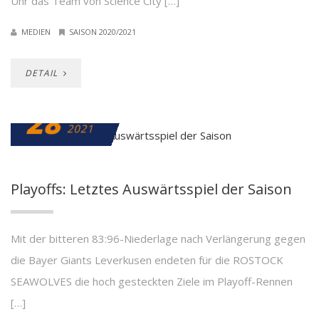
Uhr das Team von Science City […]
MEDIEN
SAISON 2020/2021
DETAIL
28
APRIL
2021
Playoffs: Letztes Auswärtsspiel der Saison
Mit der bitteren 83:96-Niederlage nach Verlängerung gegen
die Bayer Giants Leverkusen endeten für die ROSTOCK
SEAWOLVES die hoch gesteckten Ziele im Playoff-Rennen
[…]