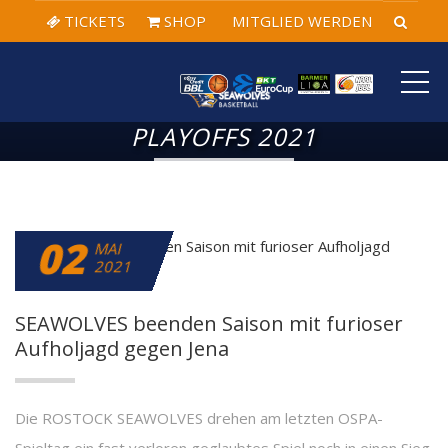
TICKETS
SHOP
MITGLIED WERDEN
ME
PLAYOFFS 2021
02
MAI
2021
SEAWOLVES beenden Saison mit furioser
Aufholjagd gegen Jena
Die ROSTOCK SEAWOLVES drehen am letzten OSPA-