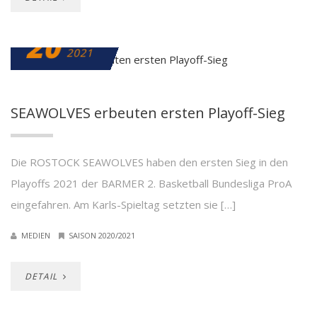
20
APRIL
2021
SEAWOLVES erbeuten ersten Playoff-Sieg
Die ROSTOCK SEAWOLVES haben den ersten Sieg in den
Playoffs 2021 der BARMER 2. Basketball Bundesliga ProA
eingefahren. Am Karls-Spieltag setzten sie […]
MEDIEN
SAISON 2020/2021
DETAIL