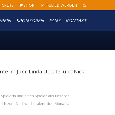
ICKETS
SHOP
MITGLIED WERDEN
EREIN
SPONSOREN
FANS
KONTAKT
e im Juni: Linda Utpatel und Nick
Spielerin und einen Spieler aus unseren
eich zum Nachwuchstalent des Monats,