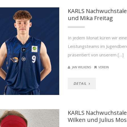
KARLS Nachwuchstalen
und Mika Freitag
In jedem Monat küren wir eine 
Leistungsteams im Jugendber
präsentiert von unserem […]
JAN WILKENS
VEREIN
DETAIL
KARLS Nachwuchstalen
Wilken und Julius Mo