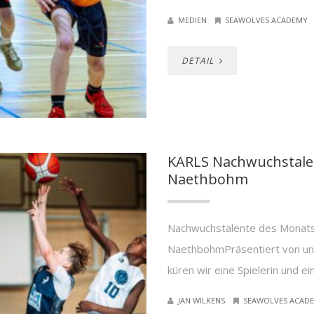
MEDIEN
SEAWOLVES ACADEMY
DETAIL
KARLS Nachwuchstalent
Naethbohm
Nachwuchstalente des Monats A
NaethbohmPräsentiert von u
küren wir eine Spielerin und ei
JAN WILKENS
SEAWOLVES ACAD