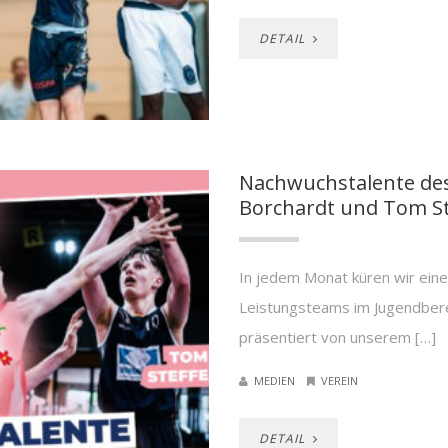
DETAIL
Nachwuchstalente des
Borchardt und Tom St
In jedem Monat küren wir eine 
Leistungsteams im Jugendber
präsentiert von unserem […]
MEDIEN
VEREIN
DETAIL