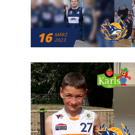
16
MÄRZ
2023