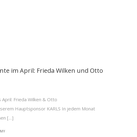
e im April: Frieda Wilken und Otto
pril: Frieda Wilken & Otto
nserem Hauptsponsor KARLS In jedem Monat
nen […]
EMY