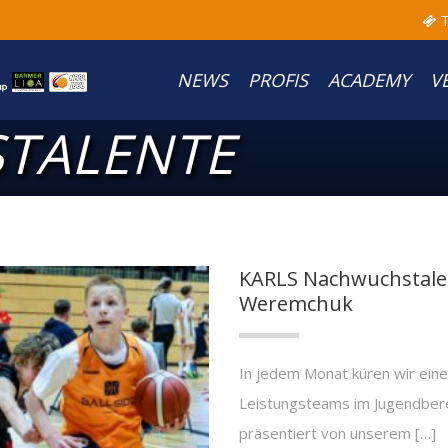
T
NEWS
PROFIS
ACADEMY
V
TALENTE
KARLS Nachwuchstalent
Weremchuk
In jedem Monat küren wir eine 
Leistungsteams im Jugendber
präsentiert von unserem […]