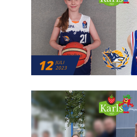
12
JULI
2023