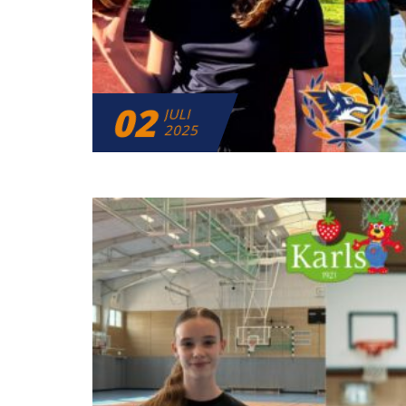
02
JULI
2025