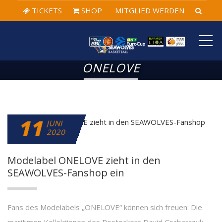
TICKETS
SHOP
MITGLIED WERDEN
ME
ONELOVE
11
JUNI
2020
Modelabel ONELOVE zieht in den
SEAWOLVES-Fanshop ein
Fans des Modelabels „ONELOVE“ können sich freuen: Die