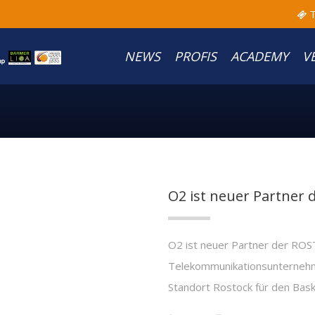
T
NEWS
PROFIS
ACADEMY
V
O2 ist neuer Partner
O2 ist neuer Partner der R
Telekommunikationsunternehm
Standort Rostock für den Baske