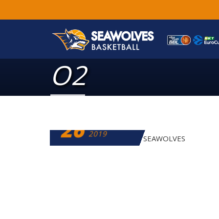
O2
26
NOVEMBER
2019