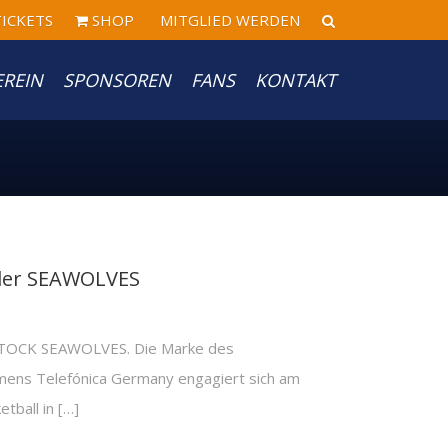
ICKETS
SHOP
MITGLIED WERDEN
EREIN
SPONSOREN
FANS
KONTAKT
 der SEAWOLVES
OSTOCK SEAWOLVES. Die Marke des
ens Telefónica Germany engagiert sich am
tball in […]