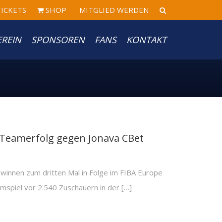
ICKETS
SHOP
MITGLIED WERDEN
EREIN
SPONSOREN
FANS
KONTAKT
Teamerfolg gegen Jonava CBet
nen zum dritten Mal in Folge im FIBA Europe
mspiel vor 2.540 Zuschauern in der […]