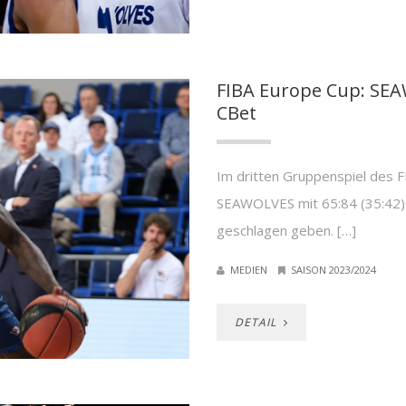
FIBA Europe Cup: SEAW
CBet
Im dritten Gruppenspiel des
SEAWOLVES mit 65:84 (35:42) 
geschlagen geben. […]
MEDIEN
SAISON 2023/2024
DETAIL