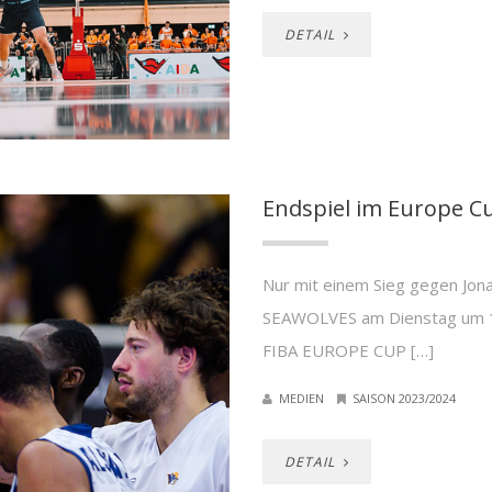
DETAIL
Endspiel im Europe C
Nur mit einem Sieg gegen Jon
SEAWOLVES am Dienstag um 1
FIBA EUROPE CUP […]
MEDIEN
SAISON 2023/2024
DETAIL