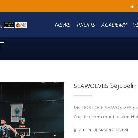
T
NEWS
PROFIS
ACADEMY
V
T
SEAWOLVES bejubeln 
Die ROSTOCK SEAWOLVES gewin
Cup. In einem emotionalen Hei
MEDIEN
SAISON 2023/2024