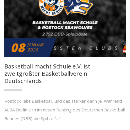
08
JANUAR
2026
Basketball macht Schule e.V. ist
zweitgrößter Basketballverein
Deutschlands
Rostock liebt Basketball, und das stärker denn je. Während
ALBA Berlin sich im neuen Ranking des Deutschen Basketball
Bundes (DBB) die Spitze […]