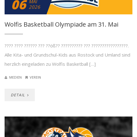
06
MAI
2026
Wolfis Basketball Olympiade am 31. Mai
???? ???? ?????? ??? ??öß?? ?????????? ??? ?????????????????.
Alle Kita- und Grundschul-Kids aus Rostock und Umland sind
herzlich eingeladen zu Wolfis Basketball […]
MEDIEN
VEREIN
DETAIL