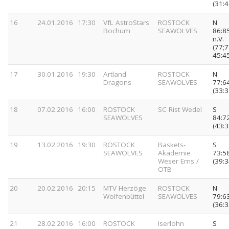
(31:4
16
24.01.2016
17:30
VfL AstroStars
ROSTOCK
N
Bochum
SEAWOLVES
86:8
n.V.
(77;7
45:4
17
30.01.2016
19:30
Artland
ROSTOCK
N
Dragons
SEAWOLVES
77:6
(33:3
18
07.02.2016
16:00
ROSTOCK
SC Rist Wedel
S
SEAWOLVES
84:7
(43:3
19
13.02.2016
19:30
ROSTOCK
Baskets-
S
SEAWOLVES
Akademie
73:5
Weser Ems /
(39:3
OTB
20
20.02.2016
20:15
MTV Herzöge
ROSTOCK
N
Wolfenbüttel
SEAWOLVES
79:6
(36:3
21
28.02.2016
16:00
ROSTOCK
Iserlohn
S