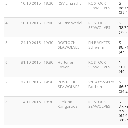
3
10.10.2015
18:30
RSV Eintracht
ROSTOCK
S
SEAWOLVES
68:7
(39:4
4
18.10.2015
17:00
SC Rist Wedel
ROSTOCK
S
SEAWOLVES
58:7
(38:2
5
24.10.2015
19:30
ROSTOCK
EN BASKETS
S
SEAWOLVES
Schwelm
98:7
(45:3
6
31.10.2015
19:30
Hertener
ROSTOCK
N
Löwen
SEAWOLVES
101:
(40:4
7
07.11.2015
19:30
ROSTOCK
VfL AstroStars
N
SEAWOLVES
Bochum
66:6
(34:2
8
14.11.2015
19:30
Iserlohn
ROSTOCK
N
Kangaroos
SEAWOLVES
77:7
n.V.
(65:6
31:3