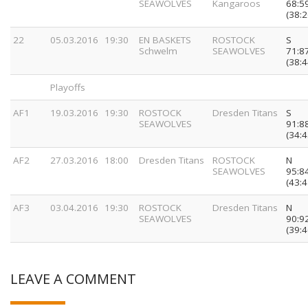
SEAWOLVES
Kangaroos
68:5
(38:2
22
05.03.2016
19:30
EN BASKETS
ROSTOCK
S
Schwelm
SEAWOLVES
71:8
(38:4
Playoffs
AF1
19.03.2016
19:30
ROSTOCK
Dresden Titans
S
SEAWOLVES
91:8
(34:4
AF2
27.03.2016
18:00
Dresden Titans
ROSTOCK
N
SEAWOLVES
95:8
(43:4
AF3
03.04.2016
19:30
ROSTOCK
Dresden Titans
N
SEAWOLVES
90:9
(39:4
LEAVE A COMMENT