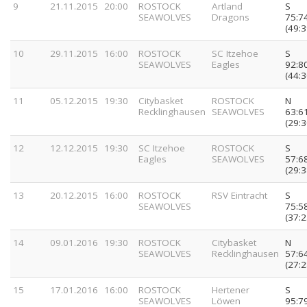
9
21.11.2015
20:00
ROSTOCK
Artland
S
SEAWOLVES
Dragons
75:7
(49:3
10
29.11.2015
16:00
ROSTOCK
SC Itzehoe
S
SEAWOLVES
Eagles
92:8
(44:3
11
05.12.2015
19:30
Citybasket
ROSTOCK
N
Recklinghausen
SEAWOLVES
63:6
(29:3
12
12.12.2015
19:30
SC Itzehoe
ROSTOCK
S
Eagles
SEAWOLVES
57:6
(29:3
13
20.12.2015
16:00
ROSTOCK
RSV Eintracht
S
SEAWOLVES
75:5
(37:2
14
09.01.2016
19:30
ROSTOCK
Citybasket
N
SEAWOLVES
Recklinghausen
57:6
(27:2
15
17.01.2016
16:00
ROSTOCK
Hertener
S
SEAWOLVES
Löwen
95:7