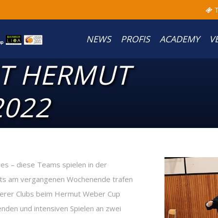
T
NEWS
PROFIS
ACADEMY
V
T HERMUT
2022
es – diese Teams spielen in der
eits am vergangenen Wochenende trafen
terer Clubs beim Hermut Weber Cup
enden und intensiven Spielen an zwei