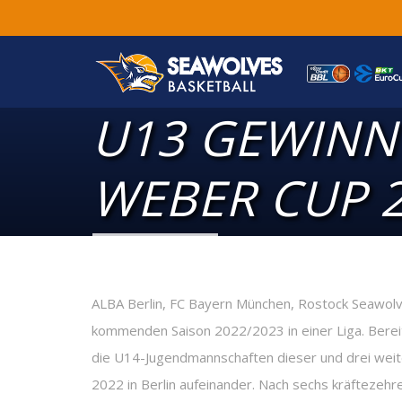
U13 GEWINN
WEBER CUP 
ALBA Berlin, FC Bayern München, Rostock Seawolv
kommenden Saison 2022/2023 in einer Liga. Ber
die U14-Jugendmannschaften dieser und drei wei
2022 in Berlin aufeinander. Nach sechs kräftezehr