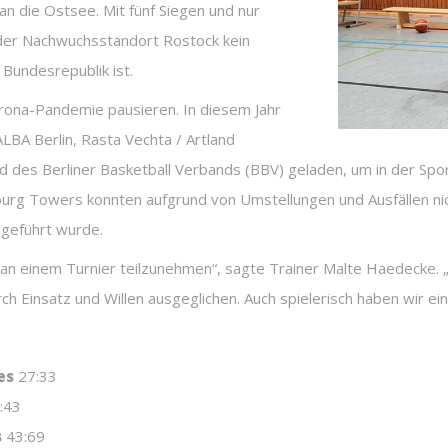
n die Ostsee. Mit fünf Siegen und nur
s der Nachwuchsstandort Rostock kein
 Bundesrepublik ist.
rona-Pandemie pausieren. In diesem Jahr
BA Berlin, Rasta Vechta / Artland
 des Berliner Basketball Verbands (BBV) geladen, um in der Sport
urg Towers konnten aufgrund von Umstellungen und Ausfällen nic
geführt wurde.
er an einem Turnier teilzunehmen“, sagte Trainer Malte Haedecke.
ch Einsatz und Willen ausgeglichen. Auch spielerisch haben wir ei
es
27:33
:43
s
43:69