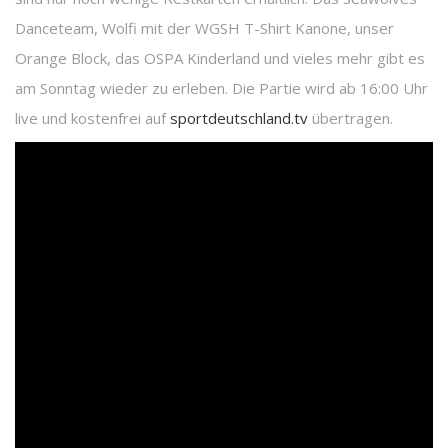
Danceteam, Wolfi mit der WGSH T-Shirt Kanone, unser
Orange Block, das OSPA Kinderland und vieles mehr gibt es
am Sonntag wieder zu erleben. Die Partie wird ab 16:00 Uhr
live und kostenfrei auf
sportdeutschland.tv
übertragen.