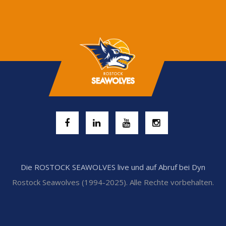
Die ROSTOCK SEAWOLVES live und auf Abruf bei Dyn
Rostock Seawolves (1994-2025). Alle Rechte vorbehalten.