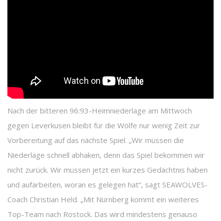
Nach der bitteren 96:93-Heimniederlage am Mittwoch
gegen Leverkusen bleibt für die Wölfe nur wenig Zeit zur
Vorbereitung auf das nächste Spiel. „Wir müssen die
Niederlage schnell abhaken, denn das Spiel bekommen wir
nicht zurück. Wir müssen jetzt ein kurzes Gedächtnis haben
und aufarbeiten, woran es gelegen hat“, sagt SEAWOLVES-
Coach Christian Held. „Mit Nürnberg kommt ein weiteres
Top-Team nach Rostock. Das wird mindestens genauso