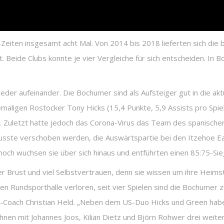
eiten insgesamt acht Mal. Von 2014 bis 2018 lieferten sich di
t. Beide Clubs konnte je vier Vergleiche für sich entscheiden. I
eder aufeinander. Die Bochumer sind als Aufsteiger gut in die aktu
maligen Rostocker Tony Hicks (15,4 Punkte, 5,9 Assists pro Spi
en. Zuletzt hatte jedoch das Corona-Virus das Team des spanisch
musste verschoben werden, die Auswärtspartie bei den Itzehoe
noch wuchsen sie über sich hinaus und entführten einen 85:75-Sie
er Brust und viel Selbstvertrauen, denn sie wissen um ihre Heims
en Rundsporthalle verloren, seit vier Spielen sind die Bochumer
-Coach Christian Held. „Neben dem US-Duo Hicks und Green habe
nen mit Johannes Joos, Kilian Dietz und Björn Rohwer drei weite