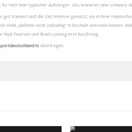
für mich kein typischer Aufsteiger. Uns erwartet eine schwere 
t trainiert und die Zeit intensiv genutzt, um in ihrer mannschaf
 Held „definitiv nicht vollzählig“ in Bochum antreten können. Ne
n Nijal Pearson und Brad Loesing erst kurzfristig.
sportdeutschland.tv
übertragen.