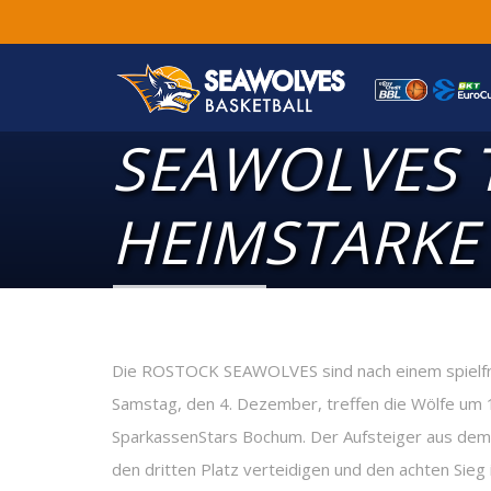
SEAWOLVES 
HEIMSTARK
Die ROSTOCK SEAWOLVES sind nach einem spielfr
Samstag, den 4. Dezember, treffen die Wölfe um 1
SparkassenStars Bochum. Der Aufsteiger aus dem 
den dritten Platz verteidigen und den achten Sieg i