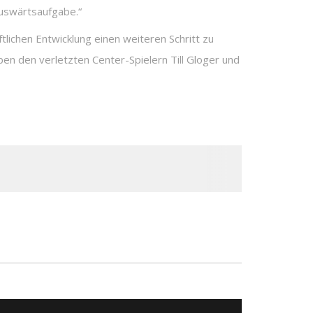
Auswärtsaufgabe.“
tlichen Entwicklung einen weiteren Schritt zu
ben den verletzten Center-Spielern Till Gloger und