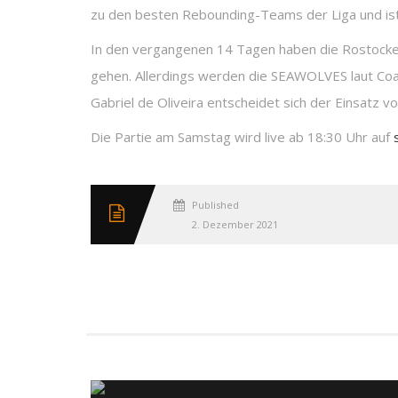
zu den besten Rebounding-Teams der Liga und ist 
In den vergangenen 14 Tagen haben die Rostocker gu
gehen. Allerdings werden die SEAWOLVES laut Coach
Gabriel de Oliveira entscheidet sich der Einsatz vo
Die Partie am Samstag wird live ab 18:30 Uhr auf
Published
2. Dezember 2021