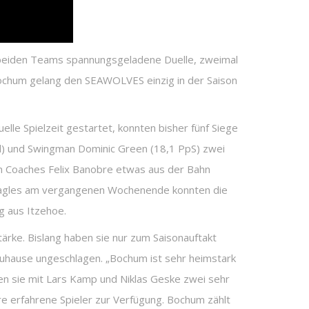
e beiden Teams spannungsgeladene Duelle, zweimal
n Bochum gelang den SEAWOLVES einzig in der Saison
elle Spielzeit gestartet, konnten bisher fünf Siege
el) und Swingman Dominic Green (18,1 PpS) zwei
en Coaches Felix Banobre etwas aus der Bahn
 Eagles am vergangenen Wochenende konnten die
g aus Itzehoe.
tärke. Bislang haben sie nur zum Saisonauftakt
 zuhause ungeschlagen. „Bochum ist sehr heimstark
n sie mit Lars Kamp und Niklas Geske zwei sehr
re erfahrene Spieler zur Verfügung. Bochum zählt