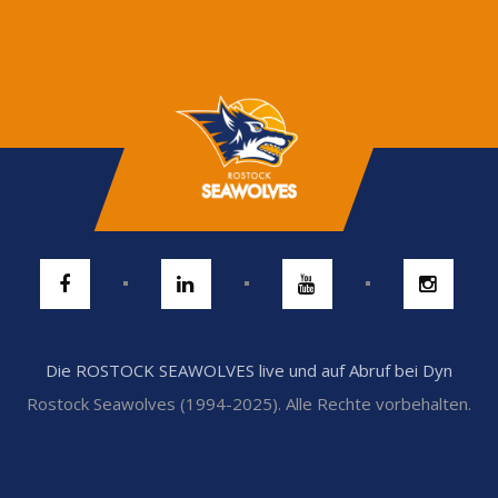
Die ROSTOCK SEAWOLVES live und auf Abruf bei Dyn
Rostock Seawolves (1994-2025). Alle Rechte vorbehalten.