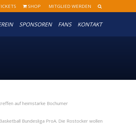
ICKETS
SHOP
MITGLIED WERDEN
EREIN
SPONSOREN
FANS
KONTAKT
asketball Bundesliga ProA. Die Rostocker wollen