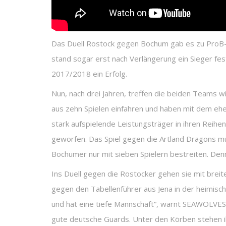
Das Duell Rostock gegen Bochum gab es zu ProB-Z
stand sogar erst nach Verlängerung ein Sieger fes
2017/2018 ein Erfolg.
Nun, nach drei Jahren, treffen die beiden Teams wi
aus zehn Spielen einfahren und haben mit dem ehe
stark aufspielende Leistungsträger in ihren Reih
geworfen. Das Spiel gegen die Artland Dragons 
Bochumer nur mit sieben Spielern bestreiten. Den
Ins Duell gegen die Rostocker gehen sie mit breit
gegen den Tabellenführer aus Jena in der heimisch
und hat eine tiefe Mannschaft“, warnt SEAWOLVES
gute deutsche Guards. Unter den Körben stehen ih