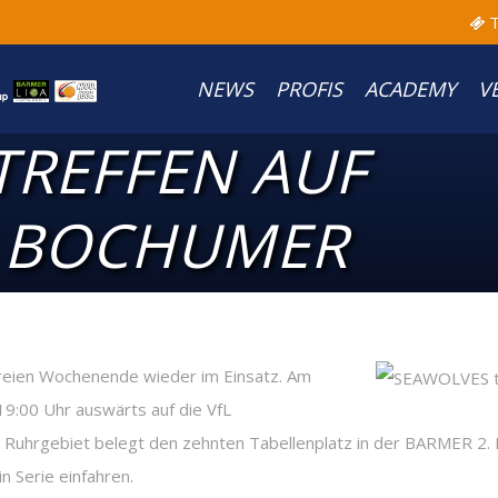
T
NEWS
PROFIS
ACADEMY
V
TREFFEN AUF
E BOCHUMER
eien Wochenende wieder im Einsatz. Am
9:00 Uhr auswärts auf die VfL
Ruhrgebiet belegt den zehnten Tabellenplatz in der BARMER 2. B
n Serie einfahren.