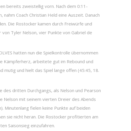
en bereits zweistellig vorn. Nach dem 0:11-
n, nahm Coach Christian Held eine Auszeit. Danach
nden. Die Rostocker kamen durch Freiwürfe und
r von Tyler Nelson, vier Punkte von Gabriel de
WOLVES hatten nun die Spielkontrolle übernommen
gte Kämpferherz, arbeitete gut im Rebound und
 mutig und hielt das Spiel lange offen (45:45, 18.
te des dritten Durchgangs, als Nelson und Pearson
hte Nelson mit seinem vierten Dreier des Abends
n). Minutenlang fielen keine Punkte auf beiden
en sie nicht heran. Die Rostocker profitierten am
ten Saisonsieg einzufahren.