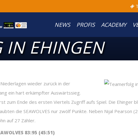
T
NEWS
PROFIS
ACADEMY
V
 IN EHINGEN
iederlagen wieder zurück in der
g ein hart erkämpfter Auswärtssieg.
erst zum Ende des ersten Viertels Zugriff aufs Spiel. Die Ehinger
laubten die SEAWOLVES nur zwölf Punkte. Neben Nijal Pearson (2
hn auf 27 Zähler.
WOLVES 83:95 (45:51)