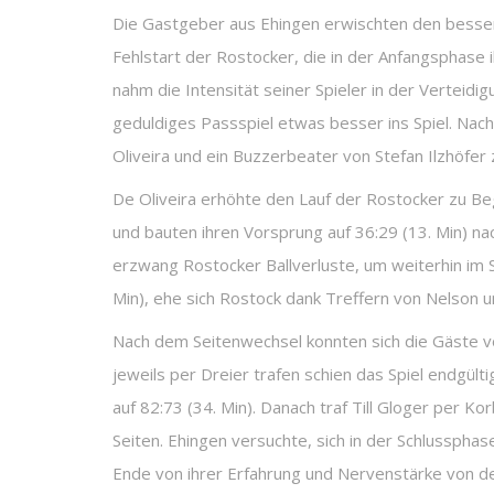
Die Gastgeber aus Ehingen erwischten den besseren
Fehlstart der Rostocker, die in der Anfangsphase 
nahm die Intensität seiner Spieler in der Vertei
geduldiges Passspiel etwas besser ins Spiel. Nach 
Oliveira und ein Buzzerbeater von Stefan Ilzhöfer 
De Oliveira erhöhte den Lauf der Rostocker zu Be
und bauten ihren Vorsprung auf 36:29 (13. Min) n
erzwang Rostocker Ballverluste, um weiterhin im Sp
Min), ehe sich Rostock dank Treffern von Nelson u
Nach dem Seitenwechsel konnten sich die Gäste vo
jeweils per Dreier trafen schien das Spiel endgül
auf 82:73 (34. Min). Danach traf Till Gloger per K
Seiten. Ehingen versuchte, sich in der Schlusspha
Ende von ihrer Erfahrung und Nervenstärke von der