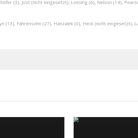
lzhöfer (3), Jost (nicht eingesetzt), Loesing (6), Nelson (14), Pear
yn (13), Fahrensohn (27), Hanzalek (0), Heck (nicht eingesetzt), Lan