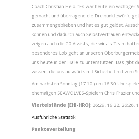
Coach Christian Held: “Es war heute ein wichtiger
gemacht und überragend die Dreipunktewürfe getr
zusammengeblieben und hat es gut gelöst. Ausschl
können und dadurch auch Selbstvertrauen entwicke
zeigen auch die 20 Assists, die wir als Team hatte
besonderes Lob geht an unseren Oberbürgermeist
uns heute in der Halle zu unterstützen. Das gibt d
wissen, die uns auswärts mit Sicherheit mit zum S
Am nächsten Sonntag (17.10.) um 16:30 Uhr spie
ehemaligen SEAWOLVES-Spielern Chris Frazier und G
Viertelstände (EHI-HRO)
: 26:29, 19:22, 26:26, 
Ausführliche Statistik
Punkteverteilung