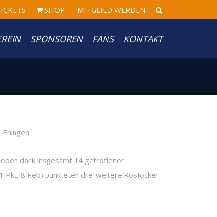
ICKETS
SHOP
MITGLIED WERDEN
EREIN
SPONSOREN
FANS
KONTAKT
 blieben dank insgesamt 14 getroffenen
1 Pkt, 8 Reb) punkteten drei weitere Rostocker