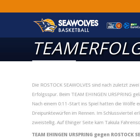
TEAMERFOLG
Die ROSTOCK SEAWOLVES sind nach zuletzt zwei N
Erfolgsspur. Beim TEAM EHINGEN URSPRING gelan
Nach einem 0:11-Start ins Spiel hatten die Wölfe 
Dreipunktewürfen im Rennen. Im Schlussviertel er
zweistellig. Auf Ehinger Seite kam Takiula Fahrenso
TEAM EHINGEN URSPRING
gegen ROSTOCK SEA