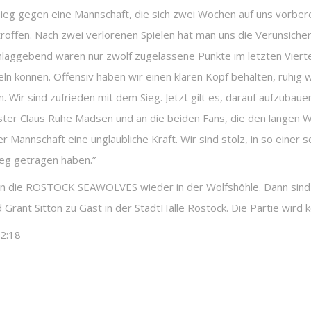
 Sieg gegen eine Mannschaft, die sich zwei Wochen auf uns vorbere
offen. Nach zwei verlorenen Spielen hat man uns die Verunsiche
aggebend waren nur zwölf zugelassene Punkte im letzten Viertel
ln können. Offensiv haben wir einen klaren Kopf behalten, ruhig
n. Wir sind zufrieden mit dem Sieg. Jetzt gilt es, darauf aufzubau
er Claus Ruhe Madsen und an die beiden Fans, die den langen 
er Mannschaft eine unglaubliche Kraft. Wir sind stolz, in so einer
ieg getragen haben.”
len die ROSTOCK SEAWOLVES wieder in der Wolfshöhle. Dann sind
rant Sitton zu Gast in der StadtHalle Rostock. Die Partie wird k
12:18