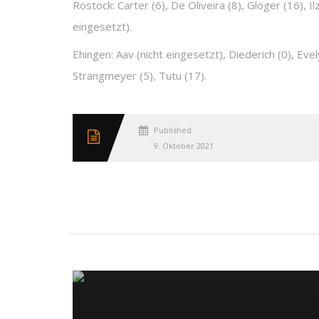
Rostock: Carter (6), De Oliveira (8), Gloger (16), I
eingesetzt).
Ehingen: Aav (nicht eingesetzt), Diederich (0), Evel
Strangmeyer (5), Tutu (17).
Published
9. Oktober 2021