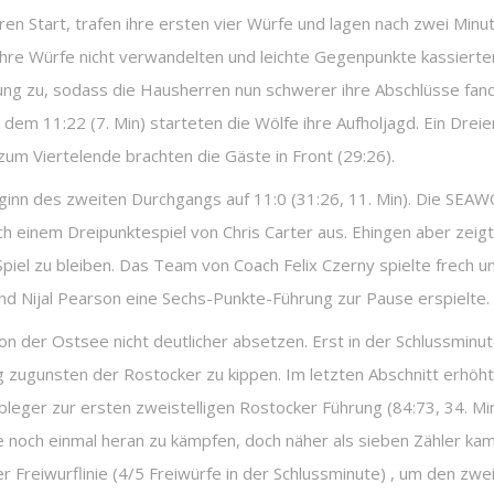
 Start, trafen ihre ersten vier Würfe und lagen nach zwei Minut
ihre Würfe nicht verwandelten und leichte Gegenpunkte kassierte
digung zu, sodass die Hausherren nun schwerer ihre Abschlüsse fa
dem 11:22 (7. Min) starteten die Wölfe ihre Aufholjagd. Ein Dreie
zum Viertelende brachten die Gäste in Front (29:26).
ginn des zweiten Durchgangs auf 11:0 (31:26, 11. Min). Die SEA
ach einem Dreipunktespiel von Chris Carter aus. Ehingen aber zei
iel zu bleiben. Das Team von Coach Felix Czerny spielte frech und
nd Nijal Pearson eine Sechs-Punkte-Führung zur Pause erspielte.
n der Ostsee nicht deutlicher absetzen. Erst in der Schlussminu
tig zugunsten der Rostocker zu kippen. Im letzten Abschnitt erhö
orbleger zur ersten zweistelligen Rostocker Führung (84:73, 34. Mi
se noch einmal heran zu kämpfen, doch näher als sieben Zähler kam
 Freiwurflinie (4/5 Freiwürfe in der Schlussminute) , um den zwei