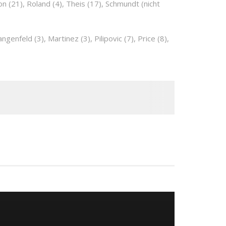
son (21), Roland (4), Theis (17), Schmundt (nicht
genfeld (3), Martinez (3), Pilipovic (7), Price (8),