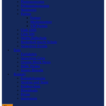
Platinsponsoren
Premiumsponsoren
Sponsoren
Partner
Partner
Medienpartner
VIP-Partner
Club 1000
Club 500
Wolfis Ballschule
Basketball macht Schule
Seawolves Events
Fans
Fanfahrten
Seawolves Crew
Orange Block News
Baltic Pirates
Jogger Brigade
Kontakt
Kontaktformular
Struktur und Team
Kinderschutz
Downloads
Presse
Impressum