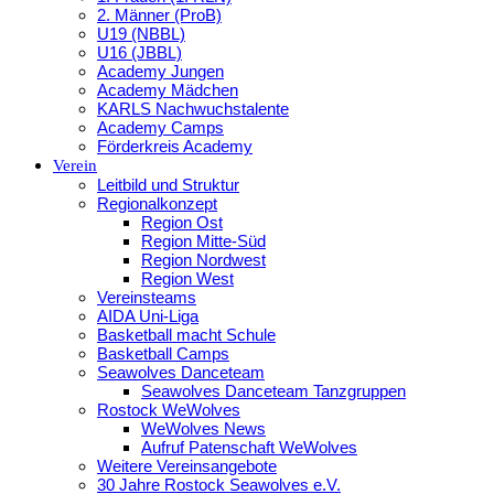
2. Männer (ProB)
U19 (NBBL)
U16 (JBBL)
Academy Jungen
Academy Mädchen
KARLS Nachwuchstalente
Academy Camps
Förderkreis Academy
Verein
Leitbild und Struktur
Regionalkonzept
Region Ost
Region Mitte-Süd
Region Nordwest
Region West
Vereinsteams
AIDA Uni-Liga
Basketball macht Schule
Basketball Camps
Seawolves Danceteam
Seawolves Danceteam Tanzgruppen
Rostock WeWolves
WeWolves News
Aufruf Patenschaft WeWolves
Weitere Vereinsangebote
30 Jahre Rostock Seawolves e.V.