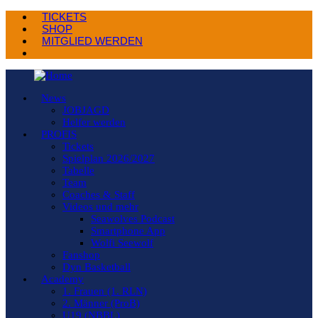
TICKETS
SHOP
MITGLIED WERDEN
News
JOBJAGD
Helfer werden
PROFIS
Tickets
Spielplan 2026/2027
Tabelle
Team
Coaches & Staff
Videos und mehr
Seawolves Podcast
Smartphone App
Wolfi Seewolf
Fanshop
Dyn Basketball
Academy
1. Frauen (1. RLN)
2. Männer (ProB)
U19 (NBBL)