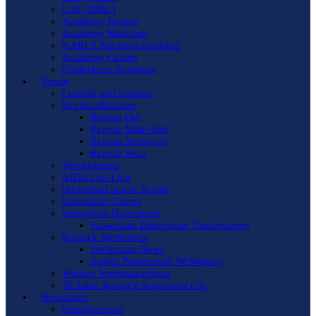
U16 (JBBL)
Academy Jungen
Academy Mädchen
KARLS Nachwuchstalente
Academy Camps
Förderkreis Academy
Verein
Leitbild und Struktur
Regionalkonzept
Region Ost
Region Mitte-Süd
Region Nordwest
Region West
Vereinsteams
AIDA Uni-Liga
Basketball macht Schule
Basketball Camps
Seawolves Danceteam
Seawolves Danceteam Tanzgruppen
Rostock WeWolves
WeWolves News
Aufruf Patenschaft WeWolves
Weitere Vereinsangebote
30 Jahre Rostock Seawolves e.V.
Sponsoren
Hauptsponsor