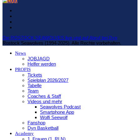
Die ROSTOCK SEAWOLVES live und auf Abruf bei Dyn
Rostock Seawolves (1994-2025). Alle Rechte vorbehalten.
News
JOBJAGD
Helfer werden
PROFIS
Tickets
Spielplan 2026/2027
Tabelle
Team
Coaches & Staff
Videos und mehr
Seawolves Podcast
Smartphone App
Wolfi Seewolf
Fanshop
Dyn Basketball
Academy
1. Frauen (1. RLN)