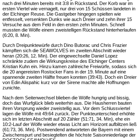
nach drei Minuten bereits mit 3:8 in Rückstand. Der Korb war im
ersten Viertel wie vernagelt, nur drei von 15 Schüssen landeten in
der Elchinger Reuse. Die Gastgeber hingegen spielten wie
entfesselt, versenkten Dunks wie auch Dreier und zehn ihrer 15
Versuche aus dem Feld in den ersten zehn Minuten. Schnell
mussten die Wölfe einem zweistelligen Rückstand hinterherlaufen
(6:20, 8. Min).
Durch Dreipunktewürfe durch Dino Butorac und Chris Frazier
kämpften sich die SEAWOLVES im zweiten Abschnitt wieder
heran (20:26, 12. Min). Der eingewechselte Daniel Lopez
schränkte zudem die Wirkungskreise des Elchinger Centers
Kristian Kuhn ein. Hinzu kamen zahlreiche Freiwürfe, sodass sich
die 20 angereisten Rostocker Fans in der 19. Minute auf eine
spannende zweiten Hälfte freuen konnten (39:43). Doch ein Dreier
von Edin Alispahic kurz vor der Sirene machte alle Hoffnungen
zunichte.
Nach dem Seitenwechsel blieben die Wölfe hungrig und bissig,
doch das Wurfglück blieb weiterhin aus. Die Hausherren bauten
ihren Vorsprung wieder zweistellig aus. Vor dem Schlussviertel
lagen die Wölfe mit 49:64 zurück. Der Punkteunterschied erhöhte
sich im letzten Abschnitt auf 20 Zähler (51:71, 34. Min), ehe ein
10:2-Lauf der Wölfe wieder etwas Licht am Horizont aufblitzen ließ
(61:73, 36. Min). Postwendend antworteten die Bayern mit einem
Zwischenspurt und besiegtelten die höchste Saisonniederlage der