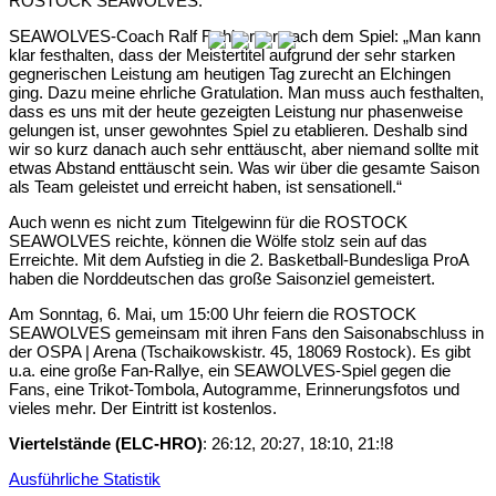
ROSTOCK SEAWOLVES.
SEAWOLVES-Coach Ralf Rehberger nach dem Spiel: „Man kann
klar festhalten, dass der Meistertitel aufgrund der sehr starken
gegnerischen Leistung am heutigen Tag zurecht an Elchingen
ging. Dazu meine ehrliche Gratulation. Man muss auch festhalten,
dass es uns mit der heute gezeigten Leistung nur phasenweise
gelungen ist, unser gewohntes Spiel zu etablieren. Deshalb sind
wir so kurz danach auch sehr enttäuscht, aber niemand sollte mit
etwas Abstand enttäuscht sein. Was wir über die gesamte Saison
als Team geleistet und erreicht haben, ist sensationell.“
Auch wenn es nicht zum Titelgewinn für die ROSTOCK
SEAWOLVES reichte, können die Wölfe stolz sein auf das
Erreichte. Mit dem Aufstieg in die 2. Basketball-Bundesliga ProA
haben die Norddeutschen das große Saisonziel gemeistert.
Am Sonntag, 6. Mai, um 15:00 Uhr feiern die ROSTOCK
SEAWOLVES gemeinsam mit ihren Fans den Saisonabschluss in
der OSPA | Arena (Tschaikowskistr. 45, 18069 Rostock). Es gibt
u.a. eine große Fan-Rallye, ein SEAWOLVES-Spiel gegen die
Fans, eine Trikot-Tombola, Autogramme, Erinnerungsfotos und
vieles mehr. Der Eintritt ist kostenlos.
Viertelstände (ELC-HRO)
: 26:12, 20:27, 18:10, 21:!8
Ausführliche Statistik