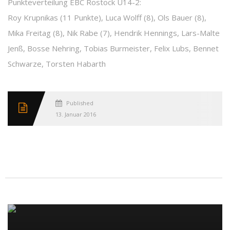
Punkteverteilung EBC Rostock U14-2:
Roy Krupnikas (11 Punkte), Luca Wolff (8), Ols Bauer (8),
Mika Freitag (8), Nik Rabe (7), Hendrik Hennings, Lars-Malte
Jenß, Bosse Nehring, Tobias Burmeister, Felix Lubs, Bennet
Schwarze, Torsten Habarth
Published
13. Januar 2016