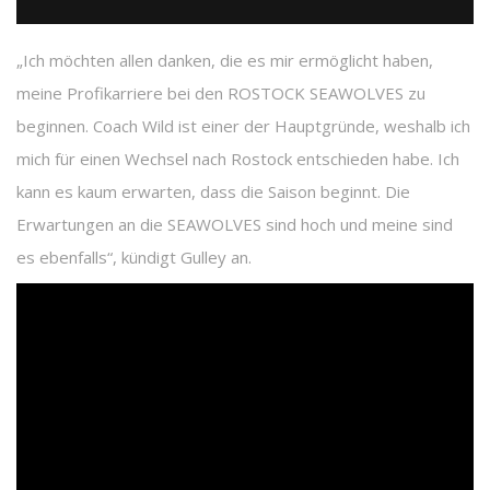
„Ich möchten allen danken, die es mir ermöglicht haben,
meine Profikarriere bei den ROSTOCK SEAWOLVES zu
beginnen. Coach Wild ist einer der Hauptgründe, weshalb ich
mich für einen Wechsel nach Rostock entschieden habe. Ich
kann es kaum erwarten, dass die Saison beginnt. Die
Erwartungen an die SEAWOLVES sind hoch und meine sind
es ebenfalls“, kündigt Gulley an.