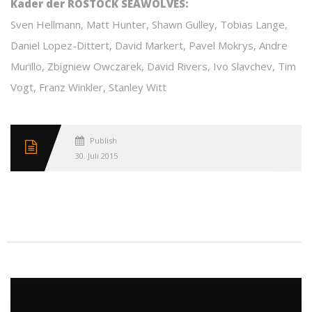
Kader der ROSTOCK SEAWOLVES:
Sven Hellmann, Matt Hunter, Shawn Gulley, Tobias Lange,
Daniel Lopez-Dittert, David Markert, Pavel Mokrys, Andre
Murillo, Zbigniew Owczarek, David Rivers, Ivo Slavchev, Tim
Vogt, Franz Winkler, Stanley Witt
Published
30. Juli 2015