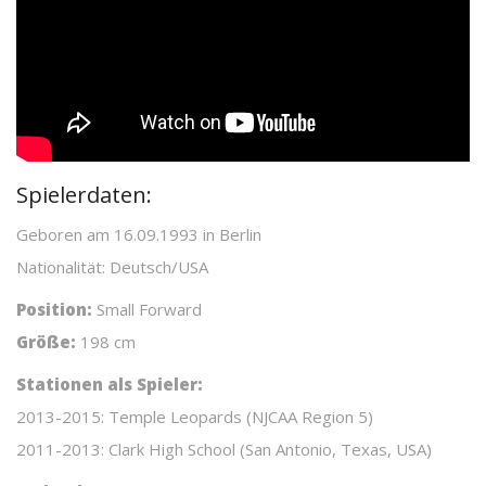
Spielerdaten:
Geboren am 16.09.1993 in Berlin
Nationalität: Deutsch/USA
Position:
Small Forward
Größe:
198 cm
Stationen als Spieler:
2013-2015: Temple Leopards (NJCAA Region 5)
2011-2013: Clark High School (San Antonio, Texas, USA)