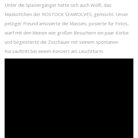
Unter die Spaziergänger hatte sich auch Wolfi, das
Maskottchen der ROSTOCK SEAWOLVES, gemischt. Unser
pelziger Freund amüsierte die Massen, posierte für Fotos,
warf mit den kleinen wie großen Besuchern ein paar Körbe
und begeisterte die Zuschauer mit seinem spontanen
Kurzauftritt bei einem Konzert am Leuchtturm.