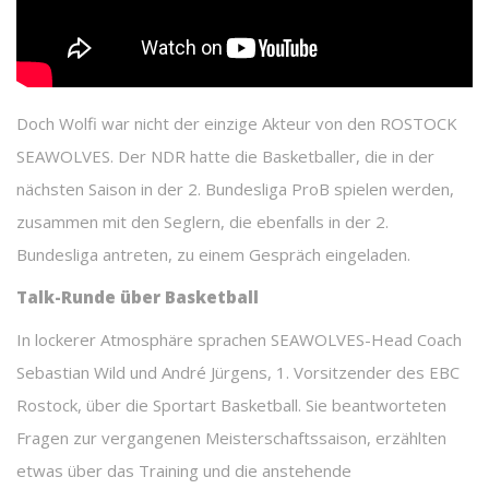
Doch Wolfi war nicht der einzige Akteur von den ROSTOCK
SEAWOLVES. Der NDR hatte die Basketballer, die in der
nächsten Saison in der 2. Bundesliga ProB spielen werden,
zusammen mit den Seglern, die ebenfalls in der 2.
Bundesliga antreten, zu einem Gespräch eingeladen.
Talk-Runde über Basketball
In lockerer Atmosphäre sprachen SEAWOLVES-Head Coach
Sebastian Wild und André Jürgens, 1. Vorsitzender des EBC
Rostock, über die Sportart Basketball. Sie beantworteten
Fragen zur vergangenen Meisterschaftssaison, erzählten
etwas über das Training und die anstehende