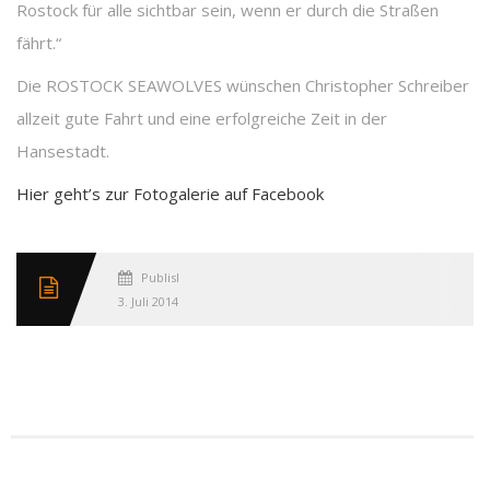
Rostock für alle sichtbar sein, wenn er durch die Straßen
fährt.“
Die ROSTOCK SEAWOLVES wünschen Christopher Schreiber
allzeit gute Fahrt und eine erfolgreiche Zeit in der
Hansestadt.
Hier geht’s zur Fotogalerie auf Facebook
Published
3. Juli 2014