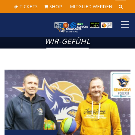
TICKETS
SHOP
MITGLIED WERDEN
ME
WIR-GEFÜHL