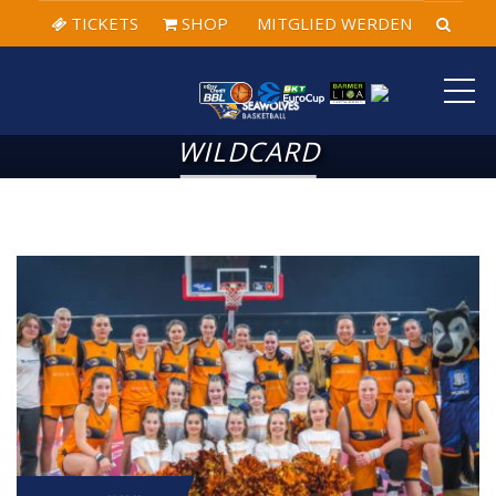
TICKETS
SHOP
MITGLIED WERDEN
ME
WILDCARD