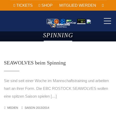
TICKETS
SHOP
MITGLIED WERDEN
ME
SPINNING
SEAWOLVES beim Spinning
Sie sind seit einer Woche im Mannschaftstraining und arbeiten
hart an ihrer Form. Die EBC ROSTOCK SEAWOLVES wollen
eine spitzen Saison spielen […]
MEDIEN
SAISON 2013/2014