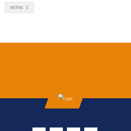
DETAIL