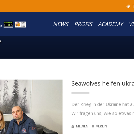
T
NEWS
PROFIS
ACADEMY
V
Seawolves helfen ukra
Der Krieg in der Ukraine hat 
Wir fragen uns, wie so etwas m
MEDIEN
VEREIN