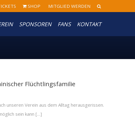
ICKETS
SHOP
MITGLIED WERDEN
EREIN
SPONSOREN
FANS
KONTAKT
inischer Flüchtlingsfamilie
auch unseren Verein aus dem Alltag herausgerissen.
öglich sein kann […]