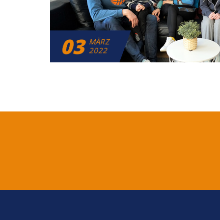
03
MÄRZ
2022