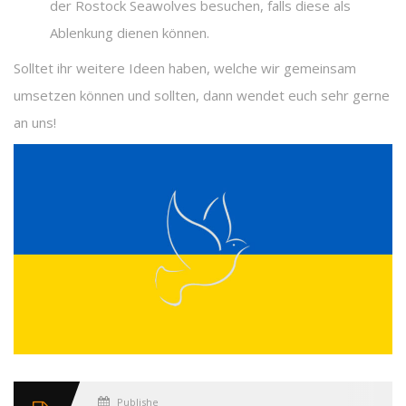
der Rostock Seawolves besuchen, falls diese als
Ablenkung dienen können.
Solltet ihr weitere Ideen haben, welche wir gemeinsam
umsetzen können und sollten, dann wendet euch sehr gerne
an uns!
Published