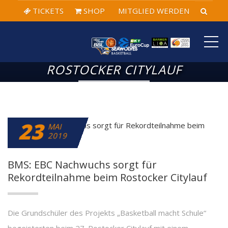
TICKETS
SHOP
MITGLIED WERDEN
ME
ROSTOCKER CITYLAUF
23
MAI
2019
BMS: EBC Nachwuchs sorgt für
Rekordteilnahme beim Rostocker Citylauf
Die Grundschüler des Projekts „Basketball macht Schule“