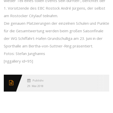
wieder Teil eines tollen Events sein durften“, berichtet der
1. Vorsitzende des EBC Rostock André Jürgens, der selbst
am Rostocker Citylauf teilnahm.
Die genauen Platzierungen der einzelnen Schulen und Punkte
für die Gesamtwertung werden beim großen Saisonfinale
der WG Schiffahrt-Hafen Grundschulliga am 23. Juni in der
Sporthalle am Bertha-von-Suttner-Ring präsentiert.
Fotos: Stefan Junghanns
[nggallery id=95]
Published
29. Mai 2018