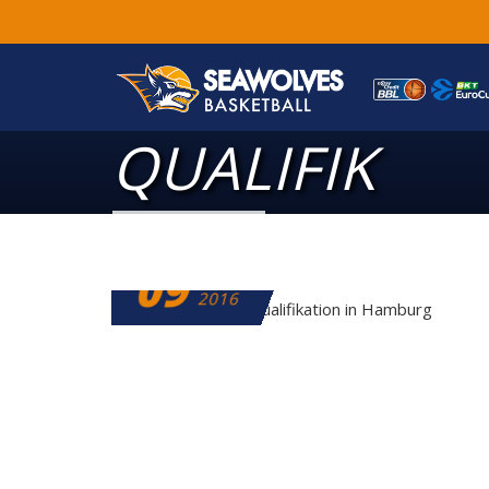
QUALIFIK
09
MAI
2016