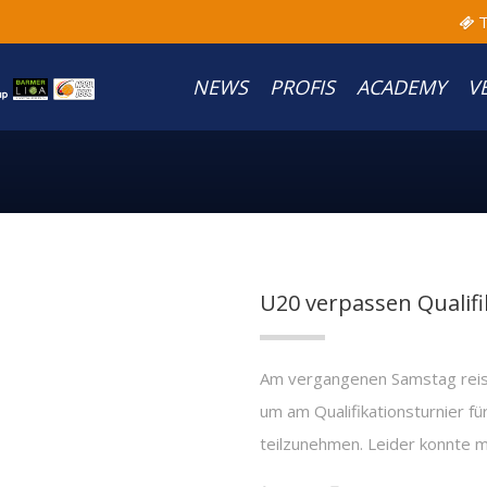
T
NEWS
PROFIS
ACADEMY
V
U20 verpassen Qualif
Am vergangenen Samstag reis
um am Qualifikationsturnier f
teilzunehmen. Leider konnte m