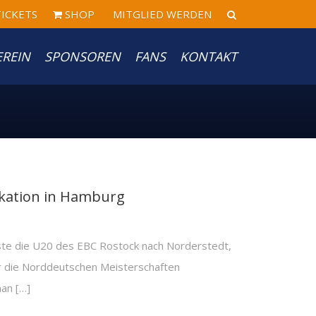
ICKETS
SHOP
MITGLIED WERDEN
EREIN
SPONSOREN
FANS
KONTAKT
ikation in Hamburg
te die U20 des EBC Rostock nach Norderstedt,
ür die Norddeutschen Meisterschaften
an […]