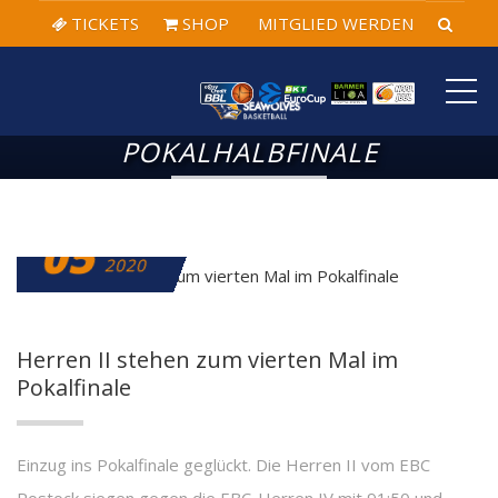
TICKETS
SHOP
MITGLIED WERDEN
ME
POKALHALBFINALE
05
MÄRZ
2020
Herren II stehen zum vierten Mal im
Pokalfinale
Einzug ins Pokalfinale geglückt. Die Herren II vom EBC