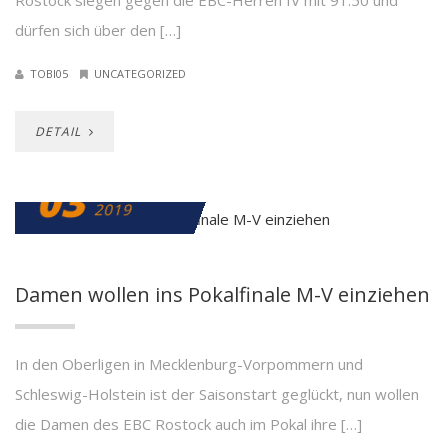
Rostock siegen gegen die EBC-Herren IV mit 91:50 und
dürfen sich über den […]
TOBI05
UNCATEGORIZED
DETAIL
03
DEZEMBER
2019
Damen wollen ins Pokalfinale M-V einziehen
In den Oberligen in Mecklenburg-Vorpommern und
Schleswig-Holstein ist der Saisonstart geglückt, nun wollen
die Damen des EBC Rostock auch im Pokal ihre […]