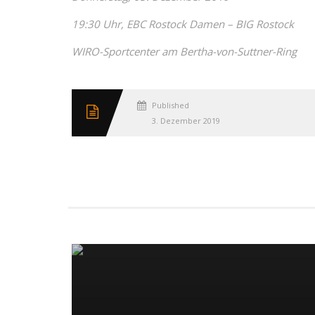
19:30 Uhr, EBC Rostock Damen – BIG Rostock
WIRO-Sportcenter am Bertha-von-Suttner-Ring
Published
3. Dezember 2019