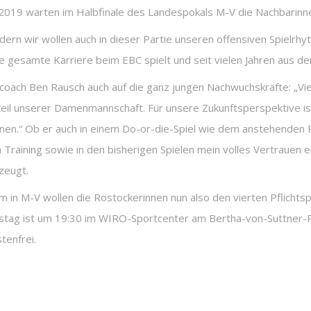
019 warten im Halbfinale des Landespokals M-V die Nachbarinn
sondern wir wollen auch in dieser Partie unseren offensiven Spiel
hre gesamte Karriere beim EBC spielt und seit vielen Jahren aus
coach Ben Rausch auch auf die ganz jungen Nachwuchskräfte: „Vier
dteil unserer Damenmannschaft. Für unsere Zukunftsperspektive ist
n.“ Ob er auch in einem Do-or-die-Spiel wie dem anstehenden Po
im Training sowie in den bisherigen Spielen mein volles Vertraue
rzeugt.
m in M-V wollen die Rostockerinnen nun also den vierten Pflichtsp
erstag ist um 19:30 im WIRO-Sportcenter am Bertha-von-Suttner-
tenfrei.