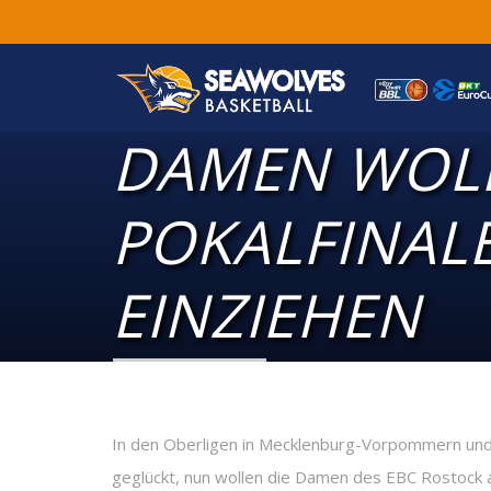
DAMEN WOLL
POKALFINAL
EINZIEHEN
In den Oberligen in Mecklenburg-Vorpommern und 
geglückt, nun wollen die Damen des EBC Rostock a