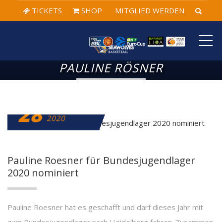
TICKETS
SHOP
MITGLIED WERDEN
ME
PAULINE RÖSNER
28
SEPTEMBER
2020
Pauline Roesner für Bundesjugendlager
2020 nominiert
Pauline Roesner hat es geschafft und darf dieses Jahr mit