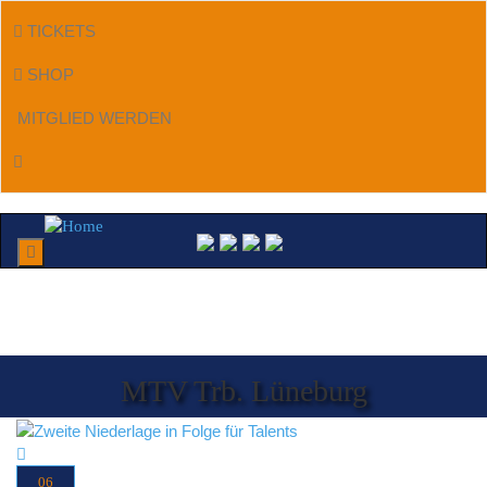
TICKETS
SHOP
MITGLIED WERDEN
Menu
MTV Trb. Lüneburg
06