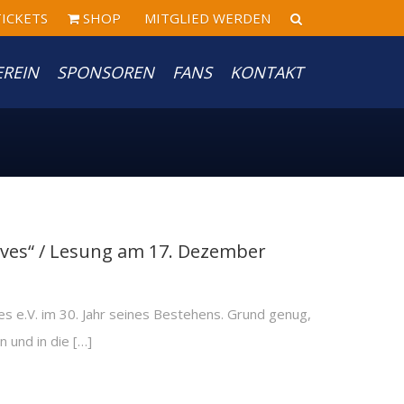
ICKETS
SHOP
MITGLIED WERDEN
EREIN
SPONSOREN
FANS
KONTAKT
lves“ / Lesung am 17. Dezember
s e.V. im 30. Jahr seines Bestehens. Grund genug,
n und in die […]