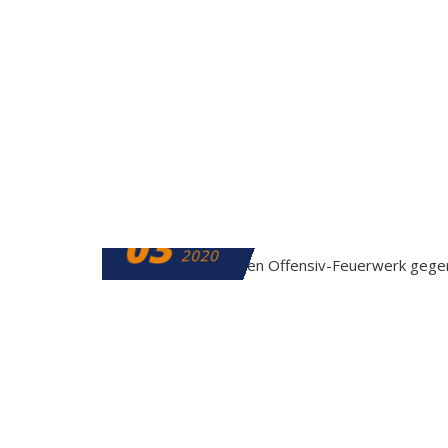
03
MÄRZ
2020