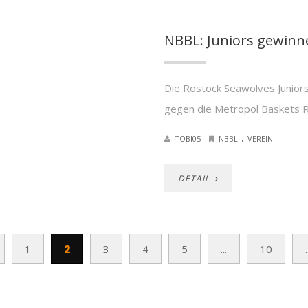
NBBL: Juniors gewinn
Die Rostock Seawolves Junior
gegen die Metropol Baskets Ru
.
TOBI05
NBBL
VEREIN
DETAIL
1
2
3
4
5
...
10
.