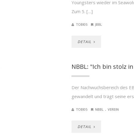
Youngsters wieder im Seawolv
Zum 5. […]
TOBI05
JBBL
DETAIL
NBBL: "Ich bin stolz i
Der Nachwuchsbereich des EBC 
gewandelt und trägt seine er
.
TOBI05
NBBL
VEREIN
DETAIL