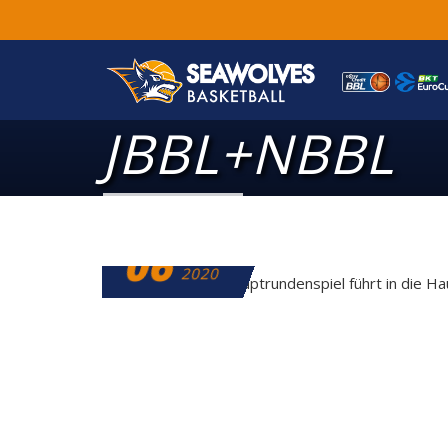
JBBL+NBBL
06
MÄRZ
2020