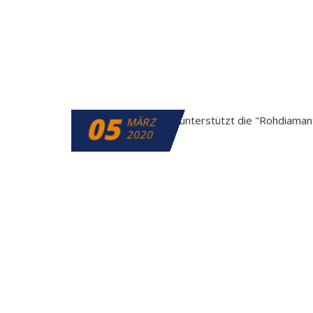
05
MÄRZ
2020