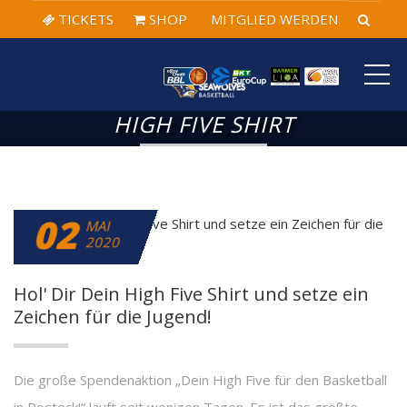
TICKETS
SHOP
MITGLIED WERDEN
ME
HIGH FIVE SHIRT
02
MAI
2020
Hol' Dir Dein High Five Shirt und setze ein
Zeichen für die Jugend!
Die große Spendenaktion „Dein High Five für den Basketball