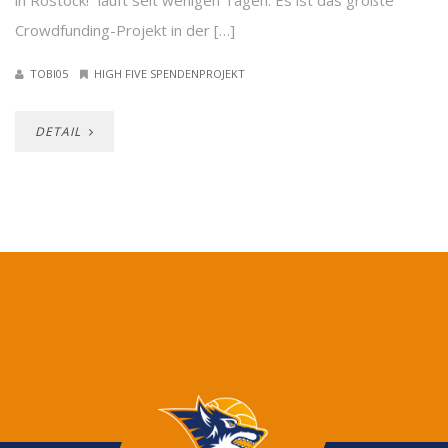
in Rostock!“ läuft seit wenigen Tagen. Es ist das größte
Crowdfunding-Projekt in der […]
TOBI05
HIGH FIVE SPENDENPROJEKT
DETAIL