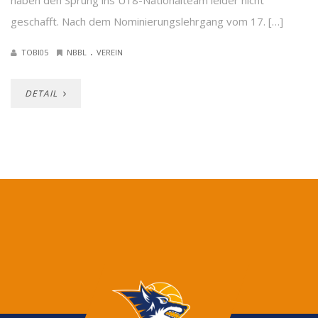
haben den Sprung ins U18-Nationalteam leider nicht
geschafft. Nach dem Nominierungslehrgang vom 17. […]
.
TOBI05
NBBL
VEREIN
DETAIL