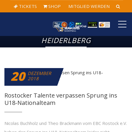
TICKETS
SHOP
MITGLIED WERDEN
ME
HEIDERLBERG
20
DEZEMBER
2018
Rostocker Talente verpassen Sprung ins
U18-Nationalteam
Nicolas Buchholz und Theo Brackmann vom EBC Rostock e.V.