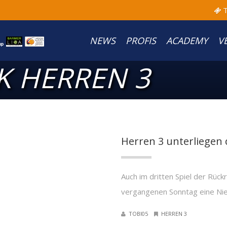
T
NEWS
PROFIS
ACADEMY
V
K HERREN 3
Herren 3 unterliegen
Auch im dritten Spiel der Rü
vergangenen Sonntag eine Nied
TOBI05
HERREN 3