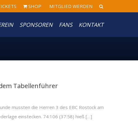
ICKETS
SHOP
MITGLIED WERDEN
EREIN
SPONSOREN
FANS
KONTAKT
 dem Tabellenführer
ckrunde mussten die Herren 3 des EBC Rostock am
erlage einstecken. 74:106 (37:58) hieß […]