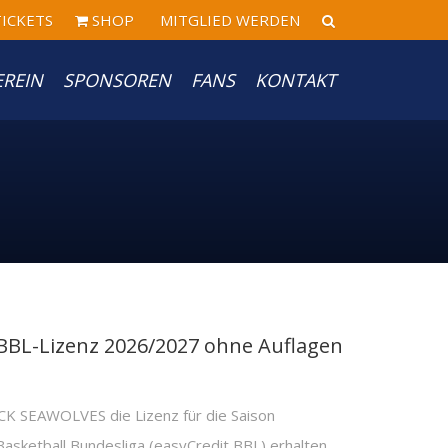
ICKETS
SHOP
MITGLIED WERDEN
EREIN
SPONSOREN
FANS
KONTAKT
BL-Lizenz 2026/2027 ohne Auflagen
 SEAWOLVES die Lizenz für die Saison
asketball Bundesliga (easyCredit BBL) erhalten.