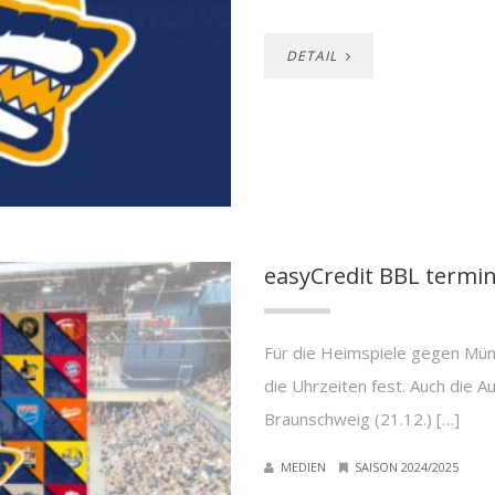
DETAIL
easyCredit BBL termin
Für die Heimspiele gegen Mün
die Uhrzeiten fest. Auch die A
Braunschweig (21.12.) […]
MEDIEN
SAISON 2024/2025