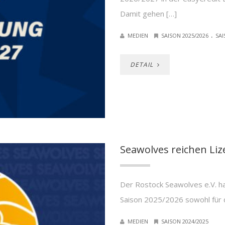
Damit gehen […]
.
MEDIEN
SAISON 2025/2026
SAI
DETAIL
Seawolves reichen Lize
Der Rostock Seawolves e.V. hat
Saison 2025/2026 sowohl für d
MEDIEN
SAISON 2024/2025