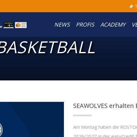
T
NEWS
PROFIS
ACADEMY
V
BASKETBALL
SEAWOLVES erhalten B
Am Montag haben die ROSTOCK
2026/2027 in der easyCredit B