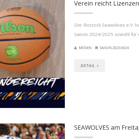
Verein reicht Lizenzen 
Der Rostock Seawolves e.V. ha
Saison 2024/2025 sowohl für d
MEDIEN
SAISON 2023/2024
DETAIL
SEAWOLVES am Freita