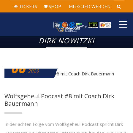
TICKETS
SHOP
MITGLIED WERDEN
ME
DIRK NOWITZKI
06
FEBRUAR
2020
Wolfsgeheul Podcast #8 mit Coach Dirk
Bauermann
In der achten Folge vom Wolfsgeheul Podcast spricht Dirk