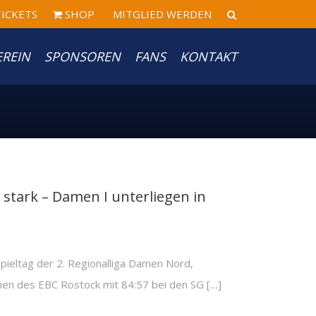
ICKETS
SHOP
MITGLIED WERDEN
EREIN
SPONSOREN
FANS
KONTAKT
stark – Damen I unterliegen in
Spieltag der 2. Regionalliga Damen Nord,
nnen des EBC Rostock mit 84:57 bei den SG […]