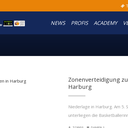
T
NEWS
PROFIS
ACADEMY
V
Zonenverteidigung zu 
Harburg
Niederlage in Harburg. Am 5. 
unterliegen die Basketballeri
TOBI05
DAMEN 1