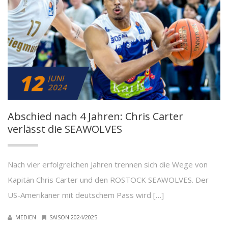
12
JUNI
2024
Abschied nach 4 Jahren: Chris Carter
verlässt die SEAWOLVES
Nach vier erfolgreichen Jahren trennen sich die Wege von
Kapitän Chris Carter und den ROSTOCK SEAWOLVES. Der
US-Amerikaner mit deutschem Pass wird […]
MEDIEN
SAISON 2024/2025