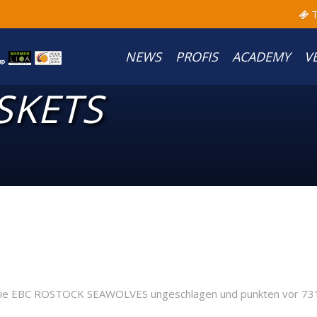
T
NEWS
PROFIS
ACADEMY
V
SKETS
 die EBC ROSTOCK SEAWOLVES ungeschlagen und punkten vor 731