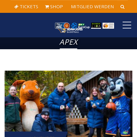
TICKETS
SHOP
MITGLIED WERDEN
ME
APEX