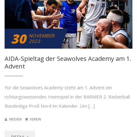
30
NOVEMBER
2023
AIDA-Spieltag der Seawolves Academy am 1.
Advent
Für die Seawolves Academy steht am 1. Advent ein
richtungsweisendes Heimspiel in der BARMER 2. Basketball
Bundesliga ProB Nord im Kalender. Um […]
MEDIEN
VEREIN
DETAIL