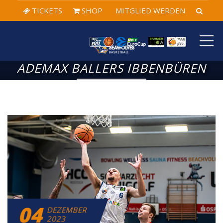
TICKETS
SHOP
MITGLIED WERDEN
ME
ADEMAX BALLERS IBBENBÜREN
04
DEZEMBER
2023