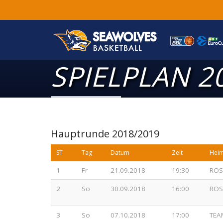
SPIELPLAN 2
Hauptrunde 2018/2019
ST
Tag
Datum
Zeit
Hei
1
Fr
21.09.2018
19:30
ROS
2
So
30.09.2018
16:00
ROS
3
So
07.10.2018
17:00
TEA