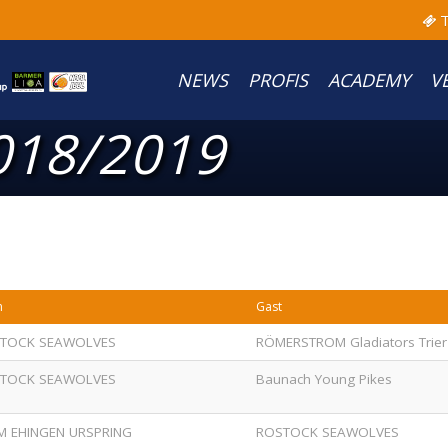
T
NEWS
PROFIS
ACADEMY
V
018/2019
m
Gast
TOCK SEAWOLVES
RÖMERSTROM Gladiators Trier
TOCK SEAWOLVES
Baunach Young Pikes
M EHINGEN URSPRING
ROSTOCK SEAWOLVES