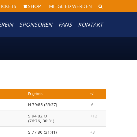
ICKETS
SHOP
MITGLIED WERDEN
EREIN
SPONSOREN
FANS
KONTAKT
Ergebnis
+/-
N 79:85 (33:37)
-6
S 94:82 OT
+12
(76:76, 30:31)
S 77:80 (31:41)
+3