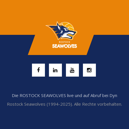
Die ROSTOCK SEAWOLVES live und auf Abruf bei Dyn
Rostock Seawolves (1994-2025). Alle Rechte vorbehalten.