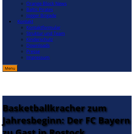
Orange Block News
Baltic Pirates
Jogger Brigade
Kontakt
Kontaktformular
Struktur und Team
Kinderschutz
Downloads
Presse
Impressum
Menu
Basketballkracher zum
Jahresbeginn: Der FC Bayern
zu Gast in Rostock