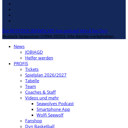
Die ROSTOCK SEAWOLVES live und auf Abruf bei Dyn
Rostock Seawolves (1994-2025). Alle Rechte vorbehalten.
News
JOBJAGD
Helfer werden
PROFIS
Tickets
Spielplan 2026/2027
Tabelle
Team
Coaches & Staff
Videos und mehr
Seawolves Podcast
Smartphone App
Wolfi Seewolf
Fanshop
Dyn Basketball