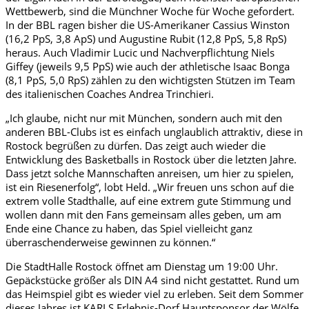
Wettbewerb, sind die Münchner Woche für Woche gefordert.
In der BBL ragen bisher die US-Amerikaner Cassius Winston
(16,2 PpS, 3,8 ApS) und Augustine Rubit (12,8 PpS, 5,8 RpS)
heraus. Auch Vladimir Lucic und Nachverpflichtung Niels
Giffey (jeweils 9,5 PpS) wie auch der athletische Isaac Bonga
(8,1 PpS, 5,0 RpS) zählen zu den wichtigsten Stützen im Team
des italienischen Coaches Andrea Trinchieri.
„Ich glaube, nicht nur mit München, sondern auch mit den
anderen BBL-Clubs ist es einfach unglaublich attraktiv, diese in
Rostock begrüßen zu dürfen. Das zeigt auch wieder die
Entwicklung des Basketballs in Rostock über die letzten Jahre.
Dass jetzt solche Mannschaften anreisen, um hier zu spielen,
ist ein Riesenerfolg“, lobt Held. „Wir freuen uns schon auf die
extrem volle Stadthalle, auf eine extrem gute Stimmung und
wollen dann mit den Fans gemeinsam alles geben, um am
Ende eine Chance zu haben, das Spiel vielleicht ganz
überraschenderweise gewinnen zu können.“
Die StadtHalle Rostock öffnet am Dienstag um 19:00 Uhr.
Gepäckstücke größer als DIN A4 sind nicht gestattet. Rund um
das Heimspiel gibt es wieder viel zu erleben. Seit dem Sommer
dieses Jahres ist KARLS Erlebnis-Dorf Hauptsponsor der Wölfe.